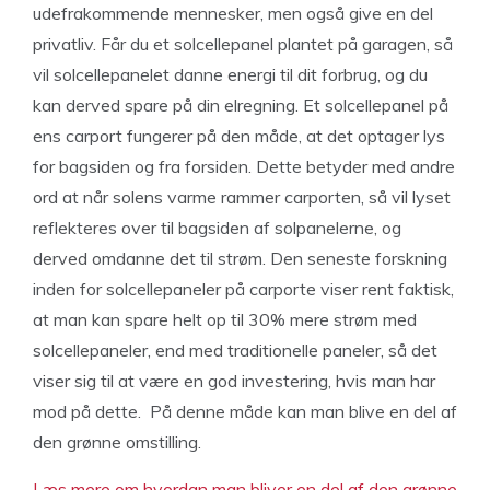
udefrakommende mennesker, men også give en del
privatliv. Får du et solcellepanel plantet på garagen, så
vil solcellepanelet danne energi til dit forbrug, og du
kan derved spare på din elregning. Et solcellepanel på
ens carport fungerer på den måde, at det optager lys
for bagsiden og fra forsiden. Dette betyder med andre
ord at når solens varme rammer carporten, så vil lyset
reflekteres over til bagsiden af solpanelerne, og
derved omdanne det til strøm. Den seneste forskning
inden for solcellepaneler på carporte viser rent faktisk,
at man kan spare helt op til 30% mere strøm med
solcellepaneler, end med traditionelle paneler, så det
viser sig til at være en god investering, hvis man har
mod på dette. På denne måde kan man blive en del af
den grønne omstilling.
Læs mere om hvordan man bliver en del af den grønne