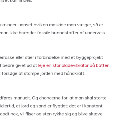
miset kan findes.
irkninger, uanset hvilken maskine man vælger, så er
 man ikke brænder fossile brændstoffer af undervejs.
rrasse eller stier i forbindelse med et byggeprojekt
t bedre givet ud at
leje en stor pladevibrator på batteri
at forsøge at stampe jorden med håndkraft.
t udføres manuelt. Og chancerne for, at man skal starte
dlertid, at jord og sand er flygtigt: det er i konstant
dt nok, vil fliser og sten rykke sig og blive skæve