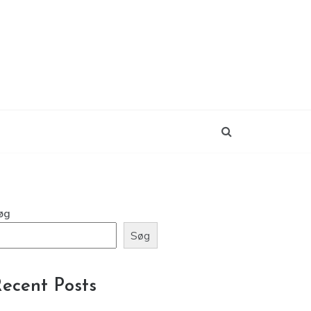
øg
Søg
ecent Posts