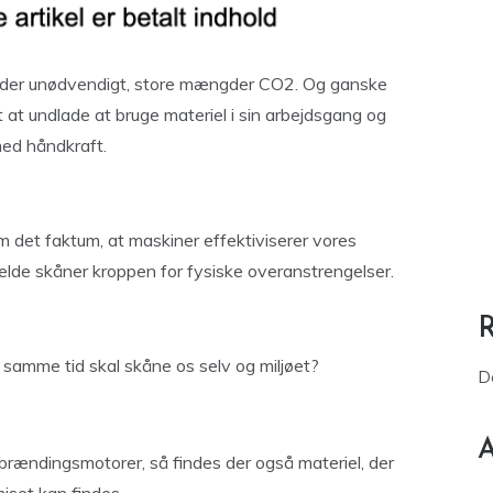
eder unødvendigt, store mængder CO2. Og ganske
t at undlade at bruge materiel i sin arbejdsgang og
med håndkraft.
 det faktum, at maskiner effektiviserer vores
lfælde skåner kroppen for fysiske overanstrengelser.
g samme tid skal skåne os selv og miljøet?
D
A
brændingsmotorer, så findes der også materiel, der