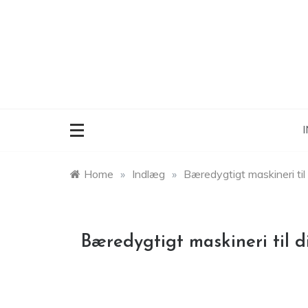
Skip
to
content
I
Home
»
Indlæg
»
Bæredygtigt maskineri til
Bæredygtigt maskineri til 