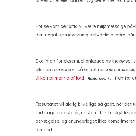
drives af el eller batteri. Og det er her, kompro
For selvom der altid vil være miljømæssige påv
den negative indvirkning betydelig mindre, når
Skal man for eksempel anlægge ny indkørsel, te
eller en renovation, så er det ressourcemæssig
til komprimering af jord
, fremfor 
Resultatet vil aldrig blive lige så godt, når de
forfra igen næste år, er store. Dette skyldes imi
bevægelse, og er underlaget ikke komprimeret go
over tid.