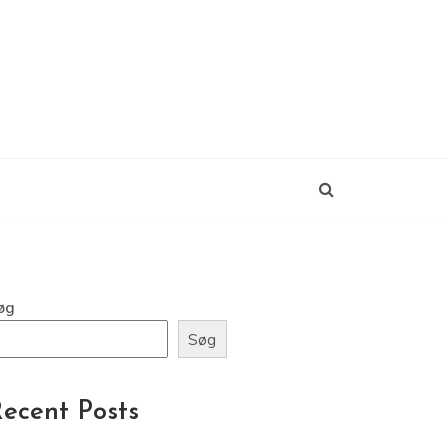
øg
Søg
ecent Posts