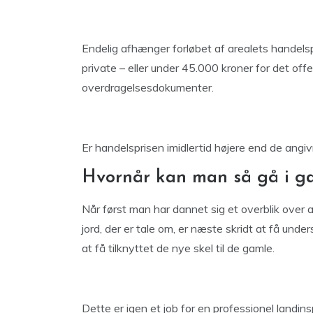
Endelig afhænger forløbet af arealets handelsp
private – eller under 45.000 kroner for det off
overdragelsesdokumenter.
Er handelsprisen imidlertid højere end de angivn
Hvornår kan man så gå i ga
Når først man har dannet sig et overblik over 
jord, der er tale om, er næste skridt at få un
at få tilknyttet de nye skel til de gamle.
Dette er igen et job for en professionel landin