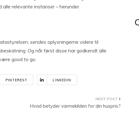
ed alle relevante instanser – herunder
C
atastyrelsen, sendes oplysningerne videre til
skatning. Og når først disse har godkendt alle
 være good to go.
PINTEREST
LINKEDIN
Hvad betyder varmekilden for din huspris?