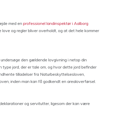
rbejde med en
professionel landinspektør i Aalborg
nte love og regler bliver overholdt, og at det hele kommer
 undersøge den gældende lovgivning i netop din
n type jord, der er tale om, og hvor dette jord befinder
ndhente tilladelser fra Naturbeskyttelsesloven,
loven, inden man kan få godkendt en arealoverførsel.
deklarationer og servitutter, ligesom der kan være