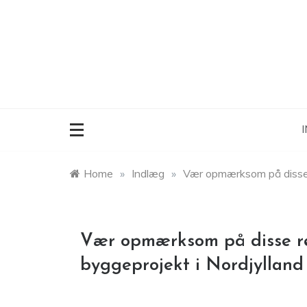
Skip
to
content
I
Home
»
Indlæg
»
Vær opmærksom på disse re
Vær opmærksom på disse reg
byggeprojekt i Nordjylland